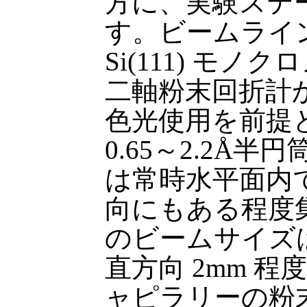
方に、実験ステ
す。ビームライ
Si(111) モ
二軸粉末回折計
色光使用を前提
0.65～2.2Å
は常時水平面内
向にもある程度
のビームサイズは
直方向 2mm 
ャピラリーの粉