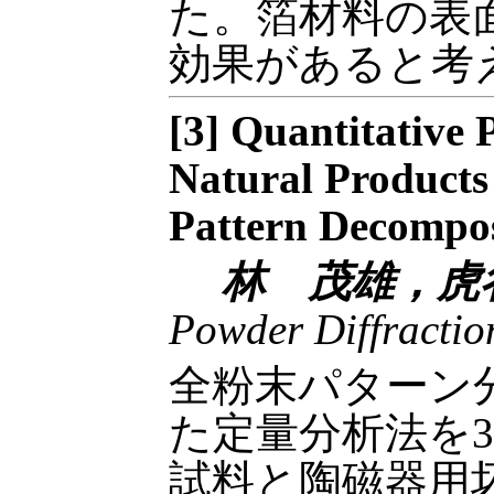
た。箔材料の表
効果があると考
[3] Quantitative 
Natural Products
Pattern Decompos
林 茂雄，虎
Powder Diffractio
全粉末パターン分
た定量分析法を
試料と陶磁器用