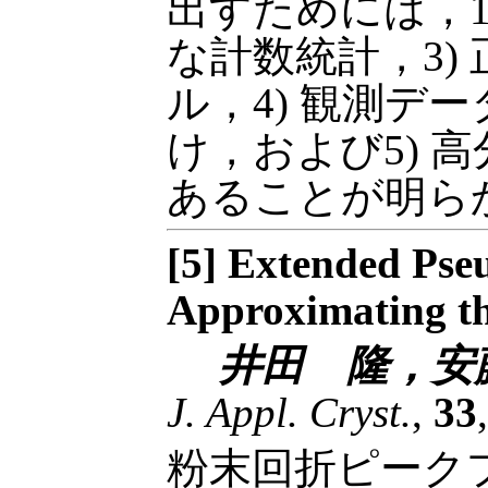
出すためには，1) 
な計数統計，3)
ル，4) 観測デ
け，および5) 
あることが明ら
[5] Extended Pse
Approximating the
井田 隆，安
J. Appl. Cryst.
,
33
粉末回折ピーク