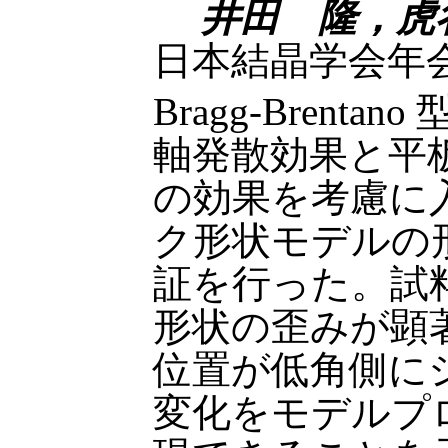
井田 隆，虎
日本結晶学会年会
Bragg-Bren
軸発散効果と平
の効果を考慮に
ク形状モデルの
証を行った。試
形状の歪みが顕
位置が低角側に
変化をモデルプ