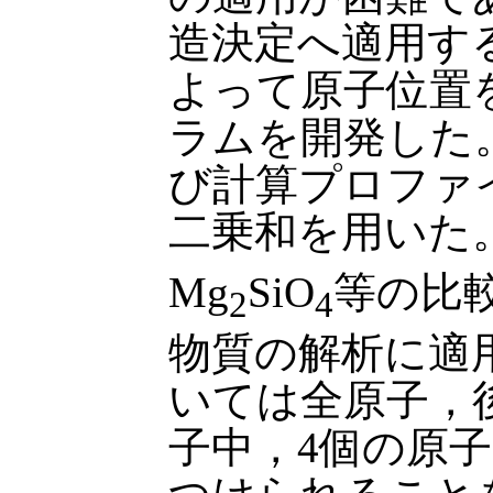
造決定へ適用す
よって原子位置
ラムを開発した
び計算プロファ
二乗和を用いた。
Mg
SiO
等の比
2
4
物質の解析に適
いては全原子，
子中，4個の原