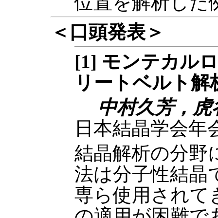
位置を解析した
＜口頭発表＞
[1] モンテカ
リートベルト解
中村久芳，虎
日本結晶学会年会
結晶解析の分野
法は分子性結晶
専ら使用されて
の適用が困難で