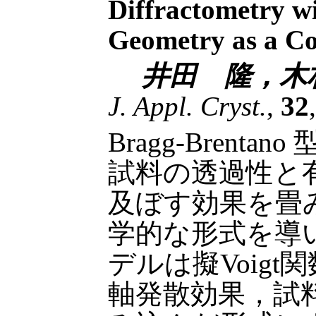
Diffractometry w
Geometry as a Co
井田 隆，木
J. Appl. Cryst.
,
32
Bragg-Bren
試料の透過性と
及ぼす効果を畳
学的な形式を導
デルは擬Voig
軸発散効果，試