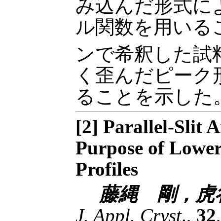
み込んだ形式に
ル関数を用いるこ
ンで希釈した試
く歪んだピーク
ることを示した
[2] Parallel-Slit 
Purpose of Loweri
Profiles
藤縄 剛，虎谷秀穂
J. Appl. Cryst
.,
32