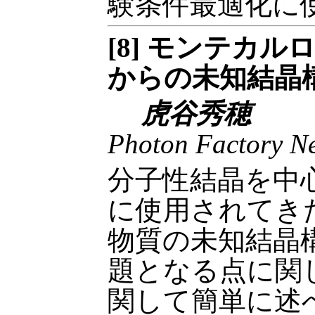
験条件最適化に
[8] モンテカ
からの未知結晶
虎谷秀穂
Photon Factory N
分子性結晶を中
に使用されてき
物質の未知結晶
題となる点に関
関して簡単に述