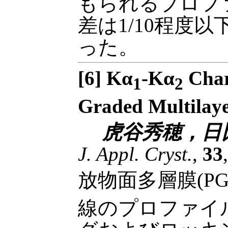
もられるプロフ
差は1/10程度
った。
[6] Kα
-Kα
Chara
1
2
Graded Multilay
虎谷秀穂，日
J. Appl. Cryst.
,
33
放物面多層膜(P
線のプロファイ