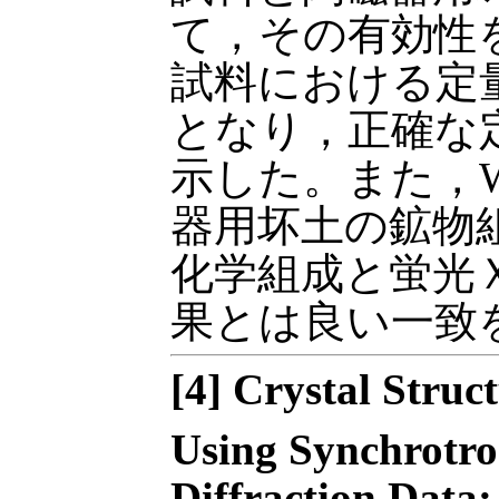
て，その有効性
試料における定量
となり，正確な
示した。また，
器用坏土の鉱物
化学組成と蛍光
果とは良い一致
[4] Crystal Struc
Using Synchrotr
Diffraction Data