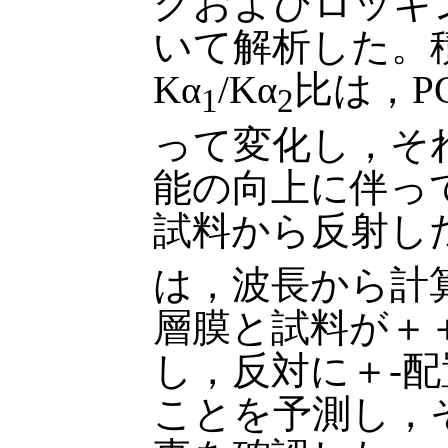
グおよびロッキ
いて解析した。
Kα
/Kα
比は，P
1
2
って変化し，そ
能の向上に伴っ
試料から反射した
は，波長から計
層膜と試料が＋
し，反対に＋-
ことを予測し，