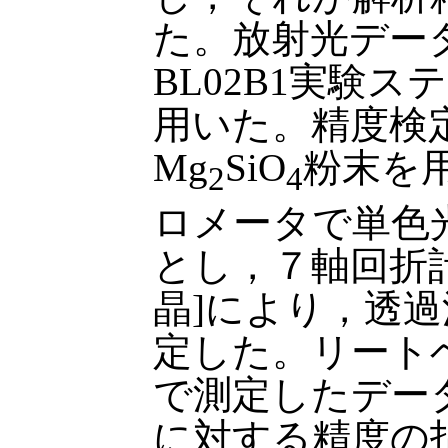
た。放射光データの
BL02B1実験
用いた。精度検
Mg
SiO
粉末を用
2
4
ロメータで単色
とし，７軸回折計[
晶]により，透
定した。リート
で測定したデー
に対する精度の指