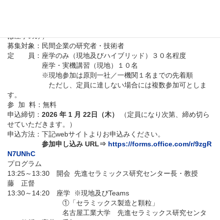
開催場所：名古屋工業大学先進セラミックス研究センター駅前地
区 講義室
開催方法：現地及びTeamsのハイブリッド形式（Teamsでの参加
は座学のみ）
募集対象：民間企業の研究者・技術者
定 員：座学のみ（現地及びハイブリッド）３０名程度
座学・実機講習（現地）１０名
※現地参加は原則一社／一機関１名までの先着順
ただし、定員に達しない場合には複数参加可としま
す。
参 加 料：無料
申込締切：
2026
年
1
月
22
日
（
木
）
（定員になり次第、締め切ら
せていただきます。）
申込方法：下記webサイトよりお申込みください。
参加申し込み URL⇒
https://forms.office.com/r/9zgR
N7UNhC
プログラム
13:25～13:30 開会 先進セラミックス研究センター長・教授
藤 正督
13:30～14:20 座学 ※現地及びTeams
①「セラミックス製造と顆粒」
名古屋工業大学 先進セラミックス研究センタ