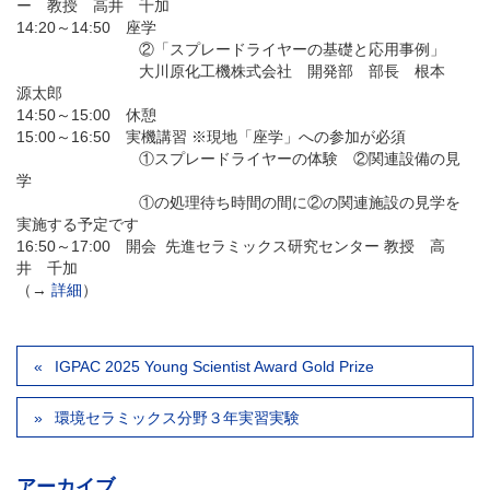
ー 教授 高井 千加
14:20～14:50 座学
②「スプレードライヤーの基礎と応用事例」
大川原化工機株式会社 開発部 部長 根本
源太郎
14:50～15:00 休憩
15:00～16:50 実機講習 ※現地「座学」への参加が必須
①スプレードライヤーの体験 ②関連設備の見
学
①の処理待ち時間の間に②の関連施設の見学を
実施する予定です
16:50～17:00 開会 先進セラミックス研究センター 教授 高
井 千加
（→
詳細
）
IGPAC 2025 Young Scientist Award Gold Prize
環境セラミックス分野３年実習実験
アーカイブ